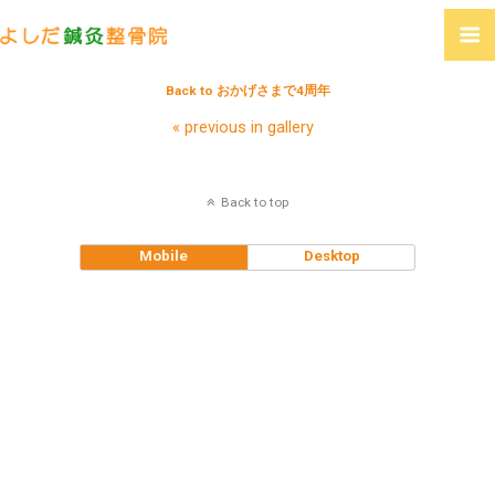
Back to おかげさまで4周年
« previous in gallery
Back to top
Mobile
Desktop