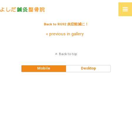
Back to RG92 炎症軽減に！
« previous in gallery
Back to top
Mobile
Desktop