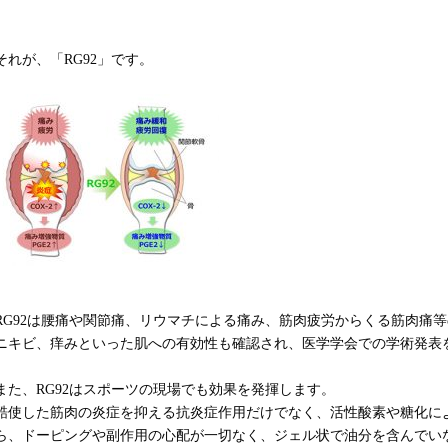
それが、「RG92」です。
RG92は腰痛や関節痛、リウマチによる痛み、筋肉疲労からくる筋肉痛
ニキビ、痒みといった肌への有効性も確認され、医学学会での学術発表
また、RG92はスポーツの現場でも効果を発揮します。
酷使した筋肉の炎症を抑える抗炎症作用だけでなく、活性酸素や糖化に
ら、ドーピングや副作用の心配が一切なく、ジェル状で油分を含んでい