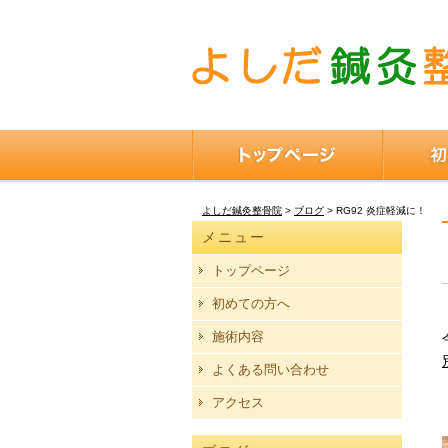
よしだ鍼灸整骨院
>
ブログ
>
RG92 炎症軽減に！
メニュー
トップページ
初めての方へ
施術内容
よくある問い合わせ
アクセス